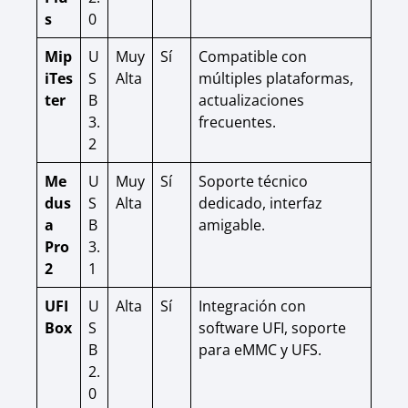
s
0
Mip
U
Muy
Sí
Compatible con
iTes
S
Alta
múltiples plataformas,
ter
B
actualizaciones
3.
frecuentes.
2
Me
U
Muy
Sí
Soporte técnico
dus
S
Alta
dedicado, interfaz
a
B
amigable.
Pro
3.
2
1
UFI
U
Alta
Sí
Integración con
Box
S
software UFI, soporte
B
para eMMC y UFS.
2.
0