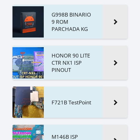
G998B BINARIO
9 ROM
PARCHADA KG
HONOR 90 LITE
CTR NX1 ISP
PINOUT
F721B TestPoint
M146B ISP