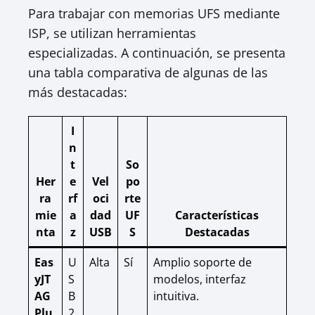
Para trabajar con memorias UFS mediante
ISP, se utilizan herramientas
especializadas. A continuación, se presenta
una tabla comparativa de algunas de las
más destacadas:
I
n
t
So
Her
e
Vel
po
ra
rf
oci
rte
mie
a
dad
UF
Características
nta
z
USB
S
Destacadas
Eas
U
Alta
Sí
Amplio soporte de
yJT
S
modelos, interfaz
AG
B
intuitiva.
Plu
2.