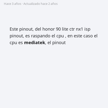
hace 3 años
· Actualizado hace 2 años
Este pinout, del honor 90 lite ctr nx1 isp
pinout, es raspando el cpu , en este caso el
cpu es
mediatek
, el pinout