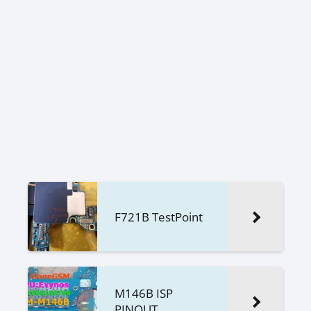
F721B TestPoint
M146B ISP
PINOUT