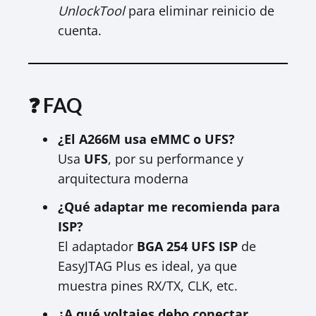
UnlockTool
para eliminar reinicio de
cuenta.
❓ FAQ
¿El A266M usa eMMC o UFS?
Usa
UFS
, por su performance y
arquitectura moderna
¿Qué adaptar me recomienda para
ISP?
El adaptador
BGA 254 UFS ISP
de
EasyJTAG Plus es ideal, ya que
muestra pines RX/TX, CLK, etc.
¿A qué voltajes debo conectar