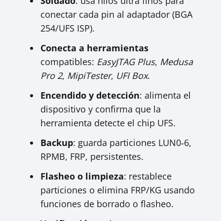
Soldado
: usa hilos ultra finos para
conectar cada pin al adaptador (BGA
254/UFS ISP).
Conecta a herramientas
compatibles:
EasyJTAG Plus
,
Medusa
Pro 2
,
MipiTester
,
UFI Box
.
Encendido y detección
: alimenta el
dispositivo y confirma que la
herramienta detecte el chip UFS.
Backup
: guarda particiones LUN0‑6,
RPMB, FRP, persistentes.
Flasheo o limpieza
: restablece
particiones o elimina FRP/KG usando
funciones de borrado o flasheo.