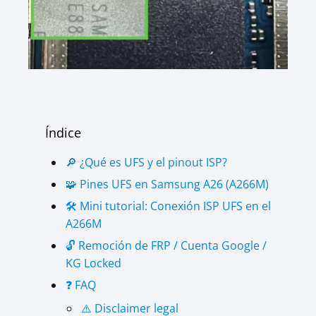
Índice
🔎 ¿Qué es UFS y el pinout ISP?
🧩 Pines UFS en Samsung A26 (A266M)
🛠 Mini tutorial: Conexión ISP UFS en el
A266M
🔓 Remoción de FRP / Cuenta Google /
KG Locked
❓ FAQ
⚠️ Disclaimer legal