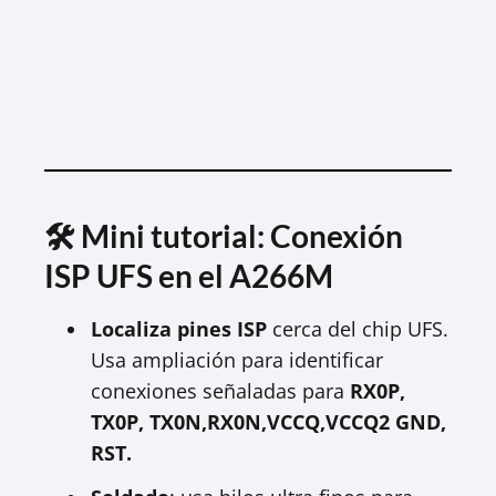
🛠 Mini tutorial: Conexión
ISP UFS en el A266M
Localiza pines ISP
cerca del chip UFS.
Usa ampliación para identificar
conexiones señaladas para
RX0P,
TX0P, TX0N,RX0N,VCCQ,VCCQ2 GND,
RST.