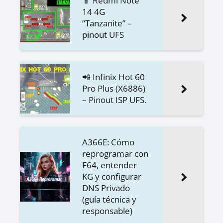
📱 Redmi Note
14 4G
“Tanzanite” –
pinout UFS
📲 Infinix Hot 60
Pro Plus (X6886)
– Pinout ISP UFS.
A366E: Cómo
reprogramar con
F64, entender
KG y configurar
DNS Privado
(guía técnica y
responsable)