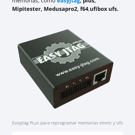
memorias, como
easyjtag
, plus,
Mipitester, Medusapro2, f64
,
ufibox ufs.
Easyjtag PLus para reprogramar memorias emmc y Ufs