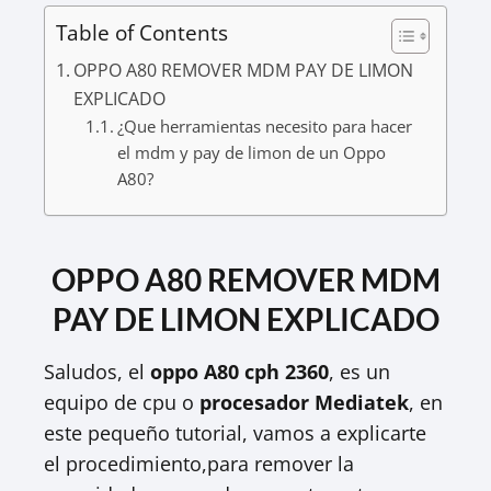
y
Table of Contents
OPPO A80 REMOVER MDM PAY DE LIMON
V
EXPLICADO
¿Que herramientas necesito para hacer
i
el mdm y pay de limon de un Oppo
A80?
d
OPPO A80 REMOVER MDM
e
PAY DE LIMON EXPLICADO
o
Saludos, el
oppo A80 cph 2360
, es un
equipo de cpu o
procesador Mediatek
, en
este pequeño tutorial, vamos a explicarte
el procedimiento,para remover la