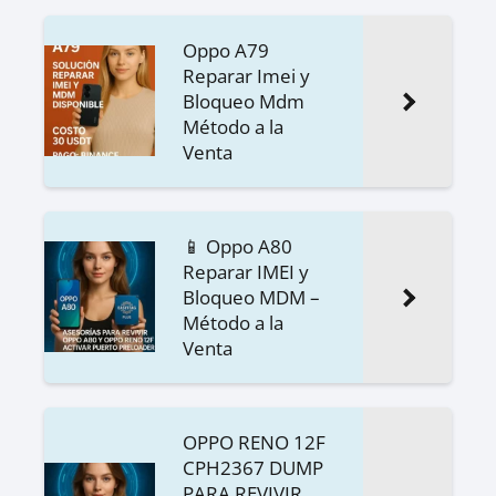
Oppo A79
Reparar Imei y
Bloqueo Mdm
Método a la
Venta
📱 Oppo A80
Reparar IMEI y
Bloqueo MDM –
Método a la
Venta
OPPO RENO 12F
CPH2367 DUMP
PARA REVIVIR