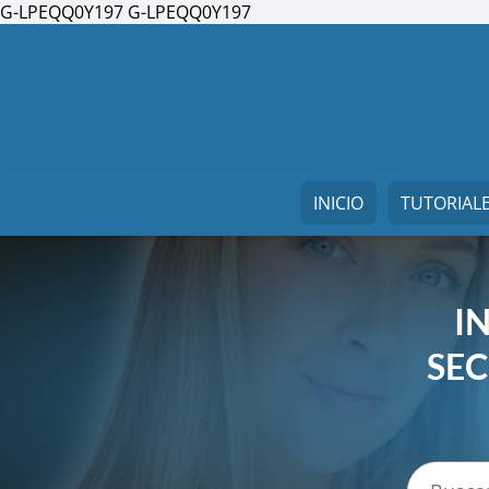
G-LPEQQ0Y197
G-LPEQQ0Y197
INICIO
TUTORIAL
I
SE