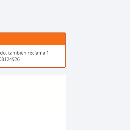
ado, también reclama 1
208124926