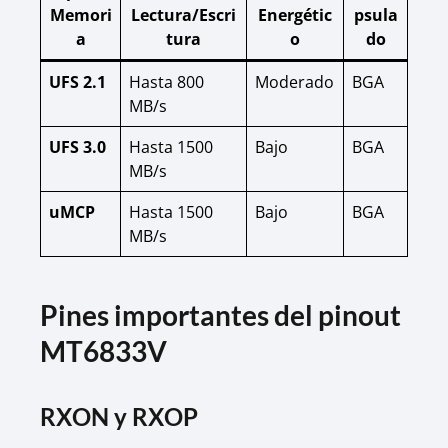
Memori
Lectura/Escri
Energétic
psula
a
tura
o
do
UFS 2.1
Hasta 800
Moderado
BGA
MB/s
UFS 3.0
Hasta 1500
Bajo
BGA
MB/s
uMCP
Hasta 1500
Bajo
BGA
MB/s
Pines importantes del pinout
MT6833V
RXON y RXOP