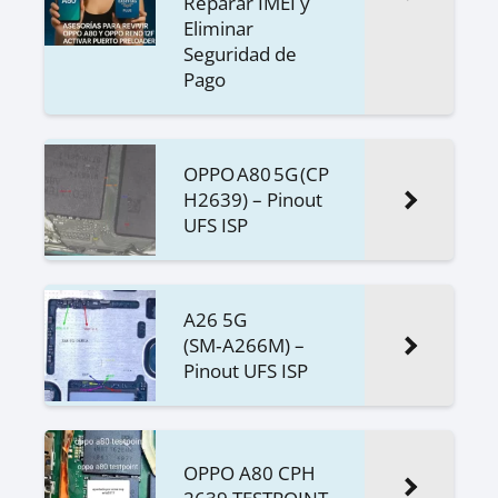
Reparar IMEI y
Eliminar
Seguridad de
Pago
OPPO A80 5G (CP
H2639) – Pinout
UFS ISP
A26 5G
(SM‑A266M) –
Pinout UFS ISP
OPPO A80 CPH