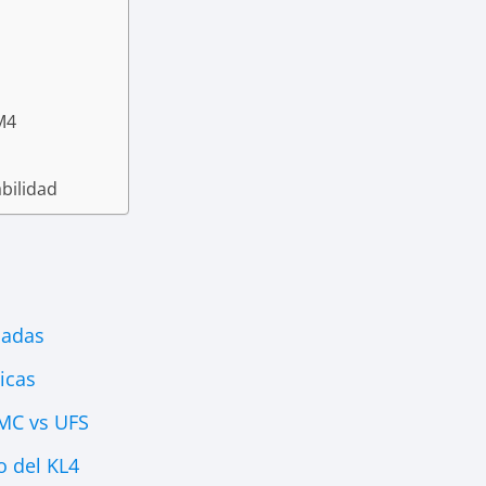
M4
bilidad
cadas
icas
MC vs UFS
o del KL4