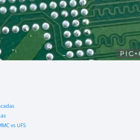
acadas
cas
MMC vs UFS