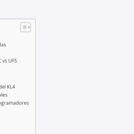
das
 vs UFS
del KL4
bles
Programadores