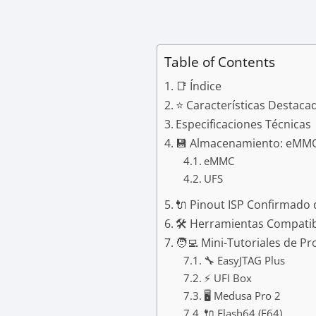
Table of Contents
📑 Índice
⭐ Características Destaca
Especificaciones Técnicas
💾 Almacenamiento: eMMC
eMMC
UFS
🔌 Pinout ISP Confirmado 
🛠️ Herramientas Compati
🧑‍💻 Mini-Tutoriales de 
🔧 EasyJTAG Plus
⚡ UFI Box
🖥️ Medusa Pro 2
🔌 Flash64 (F64)