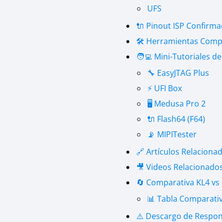
UFS
🔌 Pinout ISP Confirma
🛠️ Herramientas Comp
🧑‍💻 Mini-Tutoriales 
🔧 EasyJTAG Plus
⚡ UFI Box
🖥️ Medusa Pro 2
🔌 Flash64 (F64)
📡 MIPITester
🔗 Artículos Relaciona
🎥 Videos Relacionado
🔄 Comparativa KL4 vs
📊 Tabla Comparati
⚠️ Descargo de Respon