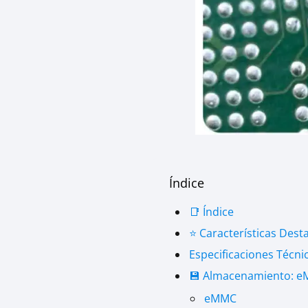
Índice
📑 Índice
⭐ Características Dest
Especificaciones Técni
💾 Almacenamiento: e
eMMC