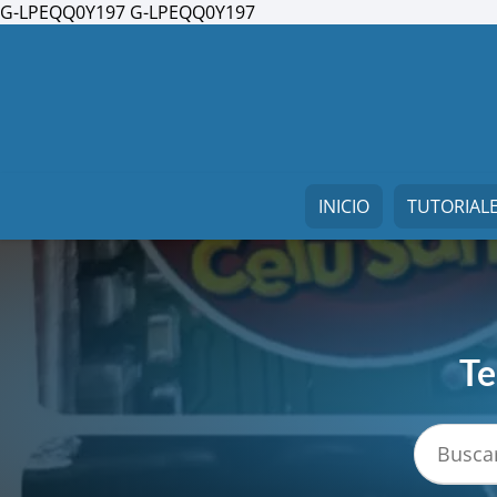
G-LPEQQ0Y197
G-LPEQQ0Y197
INICIO
TUTORIAL
Te