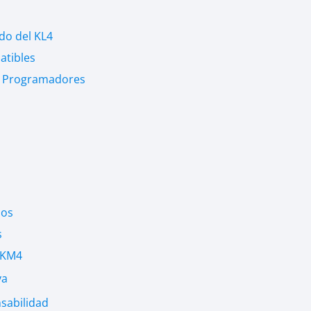
do del KL4
atibles
de Programadores
dos
s
 KM4
va
sabilidad